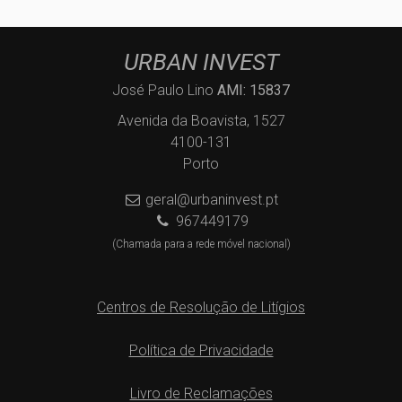
URBAN INVEST
José Paulo Lino
AMI: 15837
Avenida da Boavista, 1527
4100-131
Porto
geral@urbaninvest.pt
967449179
(Chamada para a rede móvel nacional)
Centros de Resolução de Litígios
Política de Privacidade
Livro de Reclamações